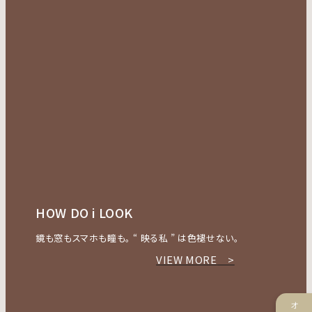
HOW DO i LOOK
NE
まで
鏡も窓もスマホも瞳も。 “ 映る私 ” は色褪せない。
２０２
VIEW MORE
>