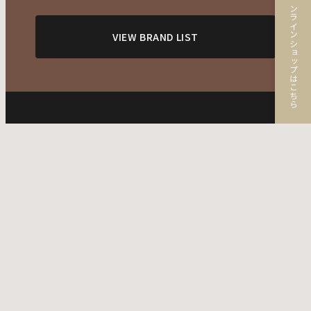
オンラインショップはこちら
VIEW BRAND LIST
ABOUT
Cosmedic Aiについて
BUSINESS
- 自社ブランド展開
- 化粧品受託製造
BRAND